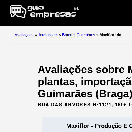
Avaliaçoes
»
Jardinagem
»
Braga
»
Guimaraes
»
Maxiflor lda
Avaliações sobre M
plantas, importaçã
Guimarães (Braga)
RUA DAS ARVORES Nº1124, 4605-
Maxiflor - Produção E 