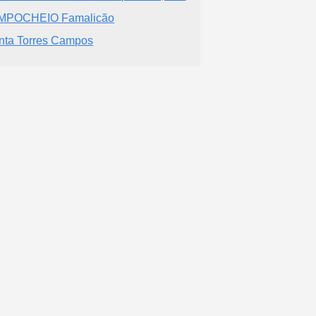
MPOCHEIO Famalicão
nta Torres Campos