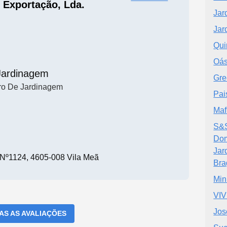
 Exportação, Lda.
Jar
Jar
Qui
Oás
Jardinagem
Gre
ro De Jardinagem
Pai
Maf
S&S
Dom
Jar
Nº1124, 4605-008 Vila Meã
Bra
Min
VI
Jos
DAS AS AVALIAÇÕES