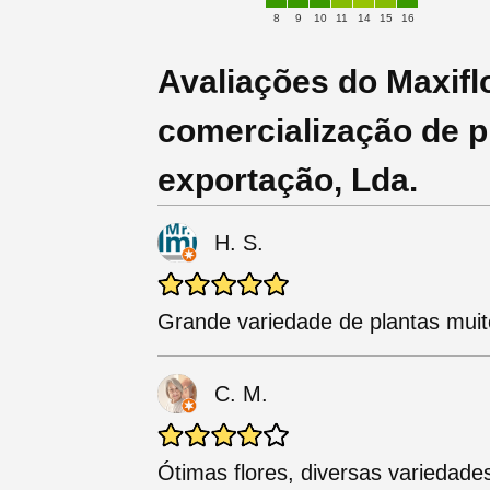
8
9
10
11
14
15
16
Avaliações do Maxifl
comercialização de p
exportação, Lda.
H. S.
Grande variedade de plantas muit
C. M.
Ótimas flores, diversas variedade