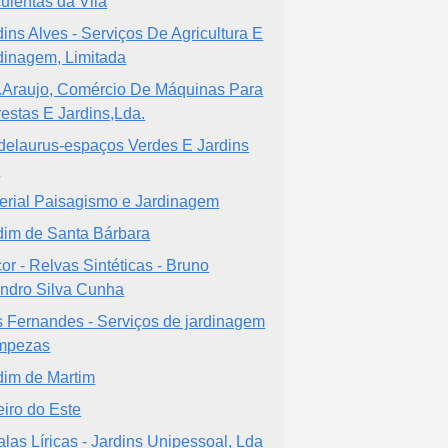
ulentas da Vila
dins Alves - Serviços De Agricultura E
dinagem, Limitada
.Araujo, Comércio De Máquinas Para
restas E Jardins,Lda.
delaurus-espaços Verdes E Jardins
a
erial Paisagismo e Jardinagem
dim de Santa Bárbara
or - Relvas Sintéticas - Bruno
ndro Silva Cunha
s Fernandes - Serviços de jardinagem
impezas
dim de Martim
eiro do Este
alas Líricas - Jardins Unipessoal, Lda