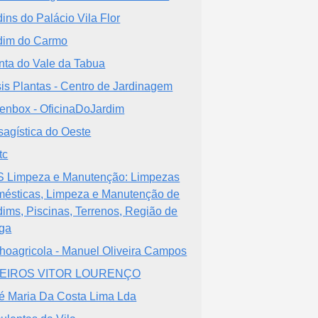
dins do Palácio Vila Flor
dim do Carmo
nta do Vale da Tabua
is Plantas - Centro de Jardinagem
enbox - OficinaDoJardim
sagística do Oeste
tc
 Limpeza e Manutenção: Limpezas
ésticas, Limpeza e Manutenção de
dims, Piscinas, Terrenos, Região de
ga
hoagricola - Manuel Oliveira Campos
VEIROS VITOR LOURENÇO
é Maria Da Costa Lima Lda