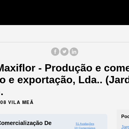
axiflor - Produção e come
o e exportação, Lda.. (Ja
.
008 VILA MEÃ
Pod
Comercialização De
51 Avaliações
Jar
10 Comentários