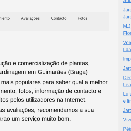
Suc
Jar
Jar
miento
Avaliações
Contacto
Fotos
M.J
Flo
Ver
Ld
Imp
ução e comercialização de plantas,
Jar
 Jardinagem em Guimarães (Braga)
Dec
s mais populares para saber qual a melhor
Lea
namento, fotos, informação de contacto e
Luí
tos pelos utilizadores na Internet.
e l
oas avaliações, recomendamos a sua
Jar
tarão um serviço muito bom.
Viv
Pét