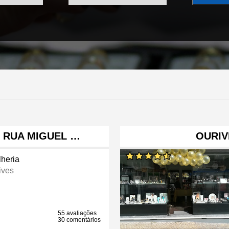
S RUA MIGUEL …
OURIV
lheria
ives
55 avaliações
30 comentários