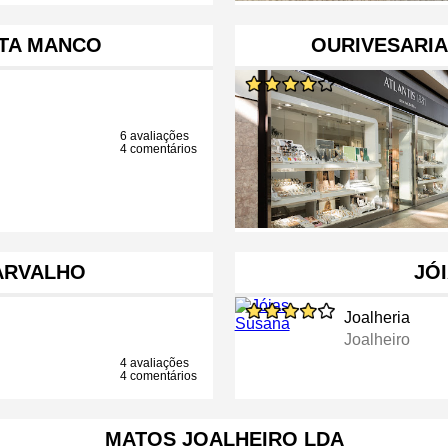
STA MANCO
OURIVESARIA
6 avaliações
4 comentários
ARVALHO
JÓ
Joalheria
Joalheiro
4 avaliações
4 comentários
MATOS JOALHEIRO LDA