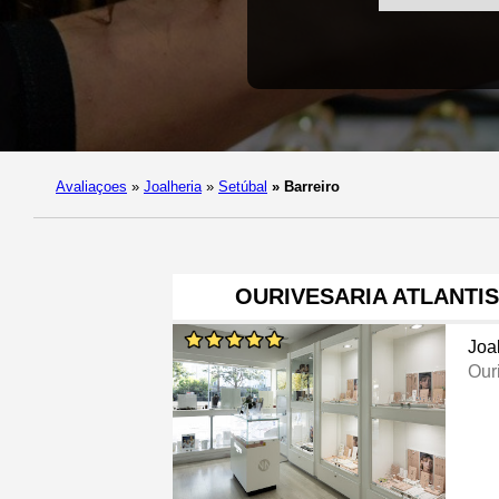
Avaliaçoes
»
Joalheria
»
Setúbal
»
Barreiro
OURIVESARIA ATLANTI
Joa
Our