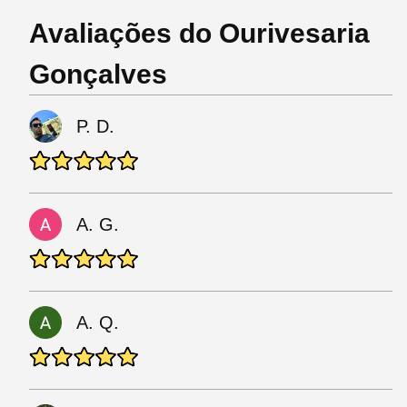
Avaliações do Ourivesaria
Gonçalves
P. D.
A. G.
A. Q.