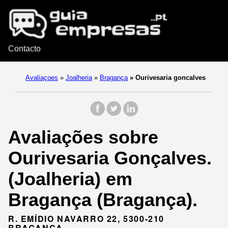
Contacto
Avaliaçoes
»
Joalheria
»
Bragança
»
Ourivesaria goncalves
Avaliações sobre
Ourivesaria Gonçalves.
(Joalheria) em
Bragança (Bragança).
R. EMÍDIO NAVARRO 22, 5300-210
BRAGANÇA