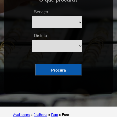
Serviço
Distrito
Procura
Avaliaçoes
»
Joalheria
»
Faro
»
Faro