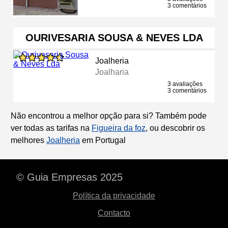
3 comentários
OURIVESARIA SOUSA & NEVES LDA
Joalheria
Joalharia
3 avaliações
3 comentários
Não encontrou a melhor opção para si? Também pode
ver todas as tarifas na
Figueira da foz
, ou descobrir os
melhores
Joalheria
em Portugal
© Guia Empresas 2025
Política da privacidade
Contacto