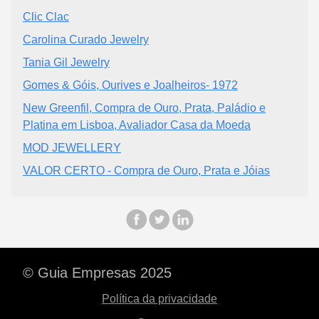
Clic Clac
Carolina Curado Jewelry
Tania Gil Jewelry
Gomes & Góis, Ourives e Joalheiros- 1972
New Greenfil, Compra de Ouro, Prata, Paládio e
Platina em Lisboa, Avaliador Casa da Moeda
MOD JEWELLERY
VALOR CERTO - Compra de Ouro, Prata e Jóias
© Guia Empresas 2025
Política da privacidade