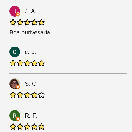
J. A.
Boa ourivesaria
c. p.
S. C.
R. F.