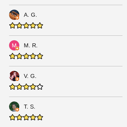
A. G.
M. R.
V. G.
T. S.