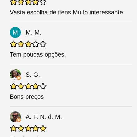
Vasta escolha de itens.Muito interessante
M. M.
Tem poucas opções.
S. G.
Bons preços
A. F. N. d. M.