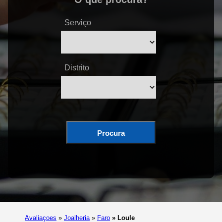
Serviço
Distrito
Procura
Avaliaçoes
»
Joalheria
»
Faro
»
Loule