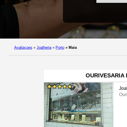
Avaliaçoes
»
Joalheria
»
Porto
»
Maia
OURIVESARIA
Joa
Our