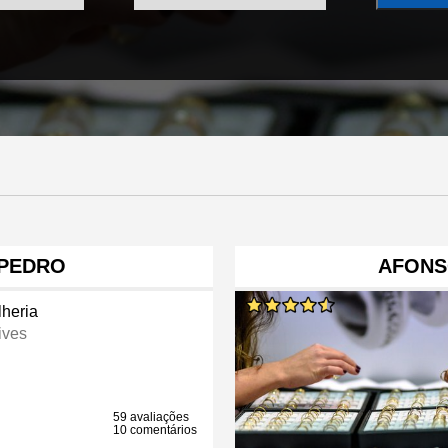
 PEDRO
AFONS
lheria
ives
59 avaliações
10 comentários