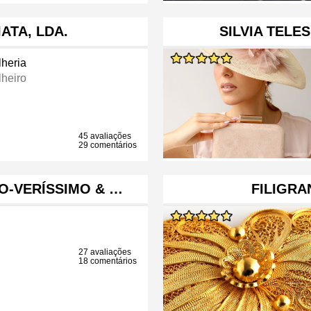
ATA, LDA.
SILVIA TELE
lheria
lheiro
45 avaliações
29 comentários
O-VERÍSSIMO & …
FILIGR
27 avaliações
18 comentários