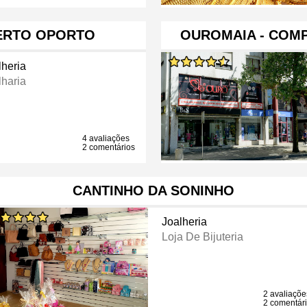
ERTO OPORTO
OUROMAIA - COM
lheria
lharia
4 avaliações
2 comentários
CANTINHO DA SONINHO
Joalheria
Loja De Bijuteria
2 avaliaçõe
2 comentár