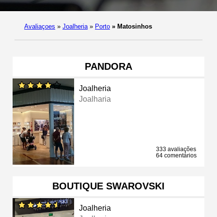
Avaliaçoes
»
Joalheria
»
Porto
»
Matosinhos
PANDORA
Joalheria
Joalharia
333 avaliações
64 comentários
BOUTIQUE SWAROVSKI
Joalheria