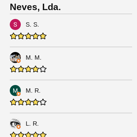
Neves, Lda.
S. S.
M. M.
M. R.
L. R.