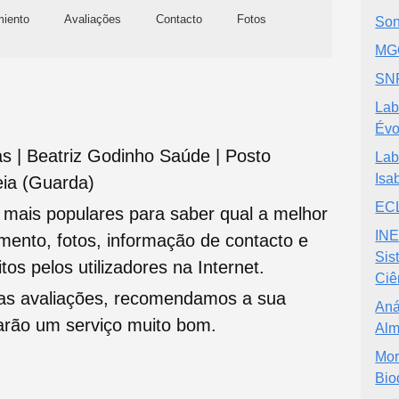
miento
Avaliações
Contacto
Fotos
Son
MGO
SNF
Lab
Évo
as | Beatriz Godinho Saúde | Posto
Lab
Isa
ia (Guarda)
ECL
s mais populares para saber qual a melhor
INE
namento, fotos, informação de contacto e
Sis
tos pelos utilizadores na Internet.
Ciê
oas avaliações, recomendamos a sua
Aná
tarão um serviço muito bom.
Al
Mor
Bio