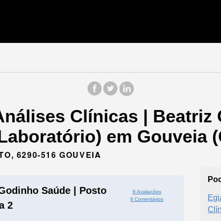
nálises Clínicas | Beatriz
(Laboratório) em Gouveia (
TO, 6290-516 GOUVEIA
Pod
z Godinho Saúde | Posto
8 Avaliações
Egi
6 Comentários
a 2
Clí