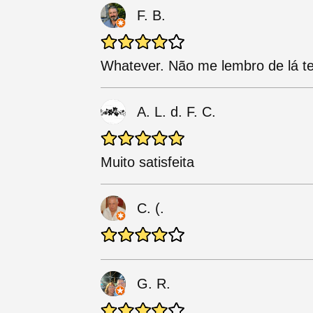
F. B.
Whatever. Não me lembro de lá ter
A. L. d. F. C.
Muito satisfeita
C. (.
G. R.