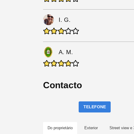
I. G.
A. M.
Contacto
TELEFONE
Do proprietário
Exterior
Street view e