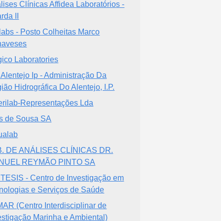
lises Clínicas Affidea Laboratórios -
rda II
labs - Posto Colheitas Marco
naveses
ico Laboratories
 Alentejo Ip - Administração Da
ião Hidrográfica Do Alentejo, I.P.
erilab-Representações Lda
s de Sousa SA
ualab
. DE ANÁLISES CLÍNICAS DR.
NUEL REYMÃO PINTO SA
TESIS - Centro de Investigação em
nologias e Serviços de Saúde
MAR (Centro Interdisciplinar de
estigação Marinha e Ambiental)