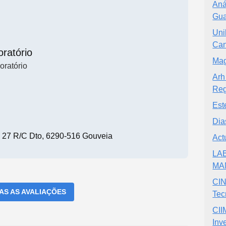
Aná
Gua
Uni
Ca
ratório
Mag
oratório
Arh
Reg
Est
Dia
o 27 R/c Dto, 6290-516 Gouveia
Act
LAB
MA
CIN
DAS AS AVALIAÇÕES
Tec
CII
Inv