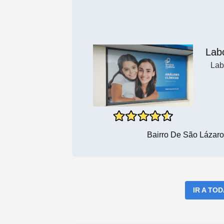
Labo
Lab
Bairro De São Lázar
IR A TO