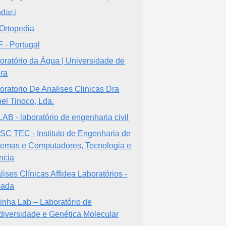
dar.i
rtopedia
 - Portugal
oratório da Água | Universidade de
ra
oratorio De Analises Clinicas Dra
bel Tinoco, Lda.
AB - laboratório de engenharia civil
SC TEC - Instituto de Engenharia de
temas e Computadores, Tecnologia e
ncia
lises Clínicas Affidea Laboratórios -
mada
inha Lab – Laboratório de
diversidade e Genética Molecular