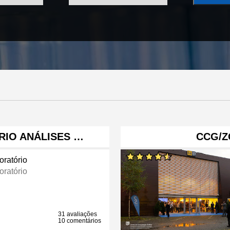
IO ANÁLISES …
CCG/Z
oratório
oratório
31 avaliações
10 comentários