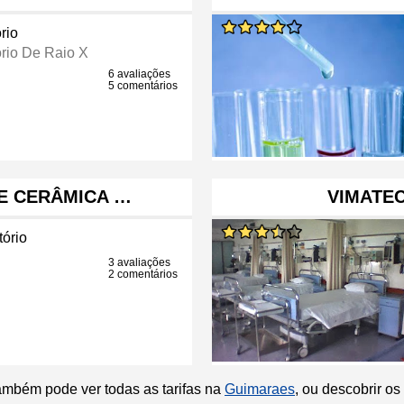
rio
rio De Raio X
6 avaliações
5 comentários
DE CERÂMICA …
VIMATEC
tório
3 avaliações
2 comentários
ambém pode ver todas as tarifas na
Guimaraes
, ou descobrir o