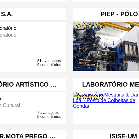
S.A.
PIEP - PÓL
oratório
oratório
31 avaliações
9 comentários
ÓRIO ARTÍSTICO …
LABORATÓRIO MES
o
 Cultural
7 avaliações
5 comentários
 DR.MOTA PREGO …
ISISE-UM