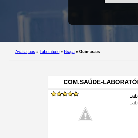
Avaliaçoes
»
Laboratorio
»
Braga
»
Guimaraes
COM.SAÚDE-LABORATÓR
Lab
Lab