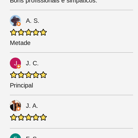
Bons profissionais e simpáticos.
A. S.
Metade
J. C.
Principal
J. A.