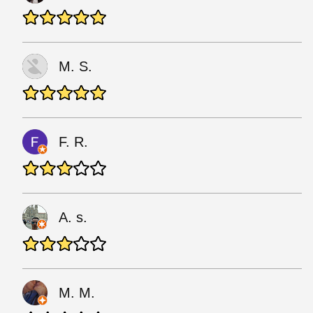
M. S.
F. R.
A. s.
M. M.