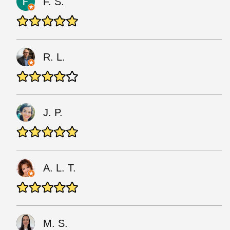
F. S.
R. L.
J. P.
A. L. T.
M. S.