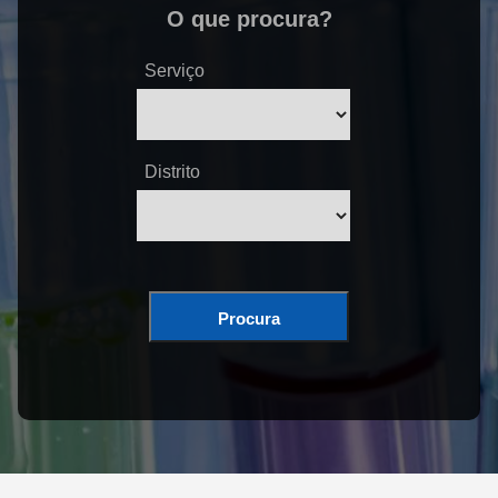
O que procura?
Serviço
Distrito
Procura