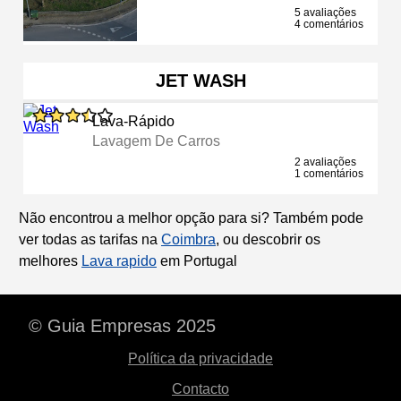
5 avaliações
4 comentários
JET WASH
Lava-Rápido
Lavagem De Carros
2 avaliações
1 comentários
Não encontrou a melhor opção para si? Também pode
ver todas as tarifas na
Coimbra
, ou descobrir os
melhores
Lava rapido
em Portugal
© Guia Empresas 2025
Política da privacidade
Contacto