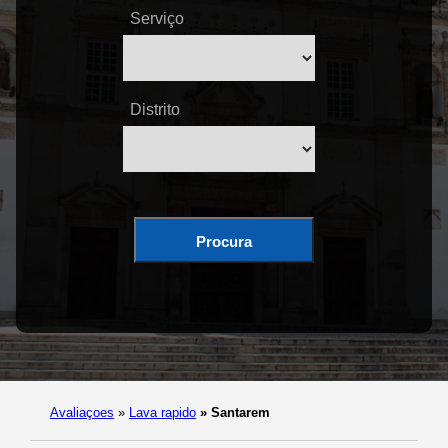
Serviço
Distrito
Procura
Avaliaçoes
»
Lava rapido
»
Santarem