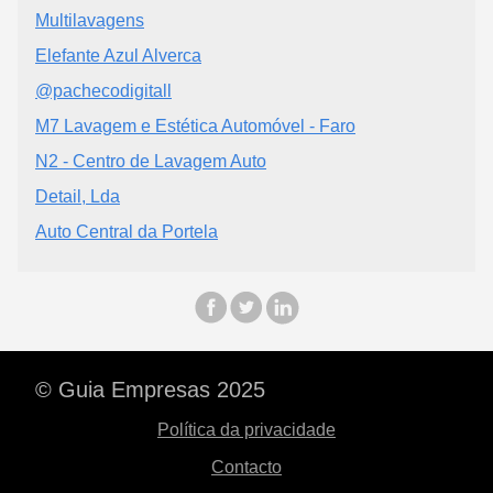
Multilavagens
Elefante Azul Alverca
@pachecodigitall
M7 Lavagem e Estética Automóvel - Faro
N2 - Centro de Lavagem Auto
Detail, Lda
Auto Central da Portela
© Guia Empresas 2025
Política da privacidade
Contacto