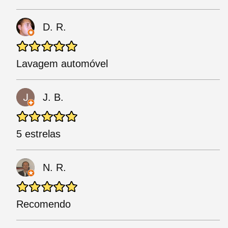
D. R.
Lavagem automóvel
J. B.
5 estrelas
N. R.
Recomendo