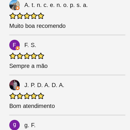
A. t. n. c. e. n. o. p. s. a.
Muito boa recomendo
F. S.
Sempre a mão
J. P. D. A. D. A.
Bom atendimento
g. F.