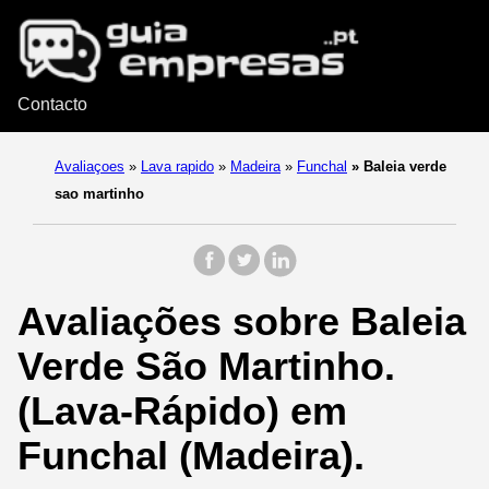
Contacto
Avaliaçoes
»
Lava rapido
»
Madeira
»
Funchal
»
Baleia verde
sao martinho
Avaliações sobre Baleia
Verde São Martinho.
(Lava-Rápido) em
Funchal (Madeira).