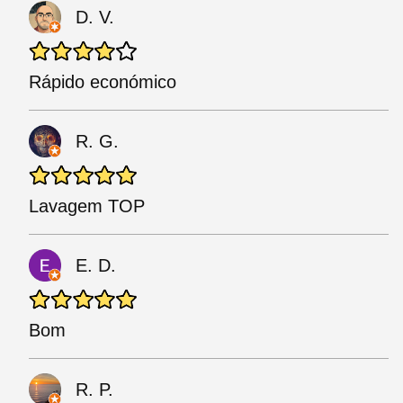
D. V.
Rápido económico
R. G.
Lavagem TOP
E. D.
Bom
R. P.