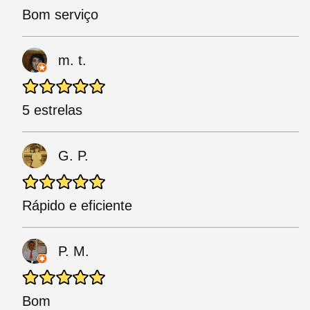
Bom serviço
m. t.
5 estrelas
G. P.
Rápido e eficiente
P. M.
Bom