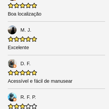
Boa localização
M. J.
Excelente
D. F.
Acessível e fácil de manusear
R. F. P.