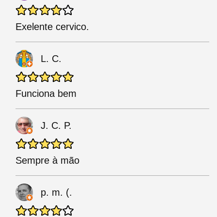
Exelente cervico.
L. C.
Funciona bem
J. C. P.
Sempre à mão
p. m. (.