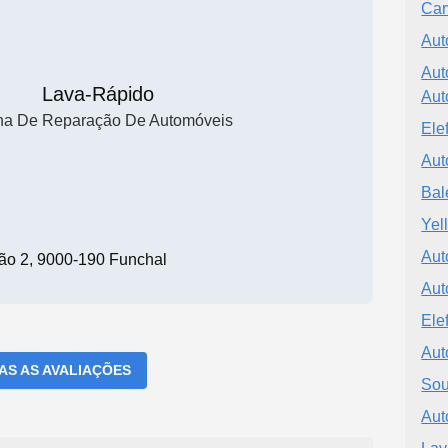
Car
Aut
Aut
Lava-Rápido
Aut
ina De Reparação De Automóveis
Ele
Aut
Bal
Yel
Aut
ão 2, 9000-190 Funchal
Aut
Ele
Aut
DAS AS AVALIAÇÕES
Sou
Aut