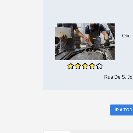
Ofic
Rua De S. Jo
IR A TO