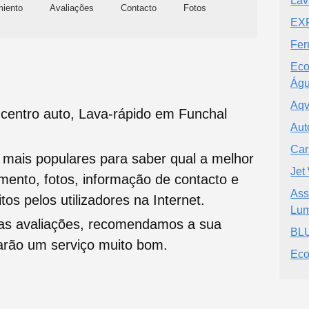
Lav
miento
Avaliações
Contacto
Fotos
EX
Fer
Eco
Ág
Aqv
centro auto, Lava-rápido em Funchal
Aut
Car
s mais populares para saber qual a melhor
Jet
namento, fotos, informação de contacto e
Ass
tos pelos utilizadores na Internet.
Lum
oas avaliações, recomendamos a sua
BL
tarão um serviço muito bom.
Eco