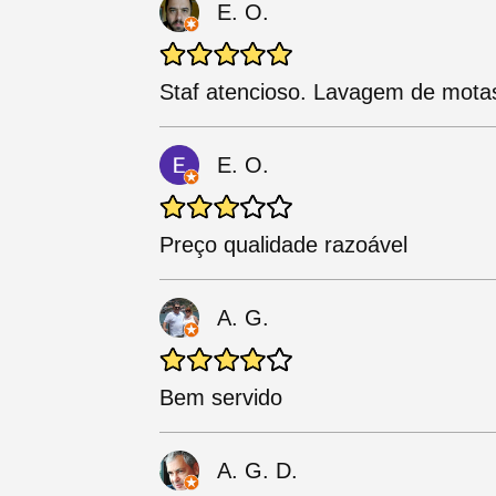
E. O.
Staf atencioso. Lavagem de motas
E. O.
Preço qualidade razoável
A. G.
Bem servido
A. G. D.