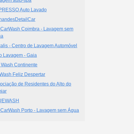
agem auto-spa
PRESSO Auto Lavado
nandesDetailCar
CarWash Coimbra - Lavagem sem
ua
alis - Centro de Lavagem Automóvel
o Lavagem - Gaia
 Wash Continente
 Wash Feliz Despertar
ociação de Residentes do Alto do
iar
UEWASH
CarWash Porto - Lavagem sem Água