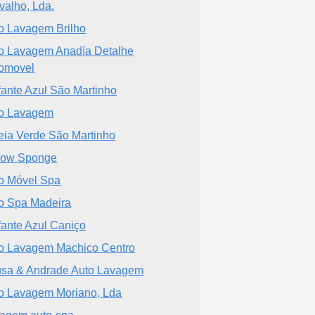
valho, Lda.
o Lavagem Brilho
o Lavagem Anadía Detalhe
omovel
fante Azul São Martinho
o Lavagem
eia Verde São Martinho
low Sponge
o Móvel Spa
o Spa Madeira
fante Azul Caniço
o Lavagem Machico Centro
sa & Andrade Auto Lavagem
o Lavagem Moriano, Lda