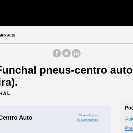
tro auto
Funchal pneus-centro auto
ra).
CHAL
Pod
132 Avaliações
Centro Auto
Aut
10 Comentários
Par