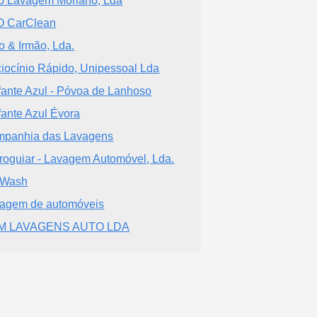
o Lavagem Moriano, Lda
 CarClean
io & Irmão, Lda.
iocínio Rápido, Unipessoal Lda
fante Azul - Póvoa de Lanhoso
fante Azul Évora
panhia das Lavagens
roguiar - Lavagem Automóvel, Lda.
rWash
agem de automóveis
M LAVAGENS AUTO LDA