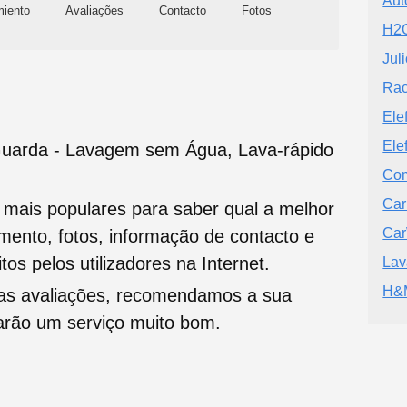
Aut
miento
Avaliações
Contacto
Fotos
H2O
Jul
Rac
Ele
Ele
uarda - Lavagem sem Água, Lava-rápido
Com
Car
s mais populares para saber qual a melhor
Ca
namento, fotos, informação de contacto e
tos pelos utilizadores na Internet.
Lav
H&
oas avaliações, recomendamos a sua
tarão um serviço muito bom.