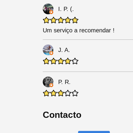
I. P. (.
Um serviço a recomendar !
J. A.
P. R.
Contacto