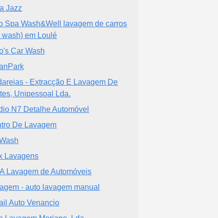
a Jazz
o Spa Wash&Well lavagem de carros
r wash) em Loulé
o's Car Wash
anPark
areias - Extracção E Lavagem De
rtes, Unipessoal Lda.
dio N7 Detalhe Automóvel
tro De Lavagem
 Wash
x Lavagens
 Lavagem de Automóveis
agem - auto lavagem manual
ail Auto Venancio