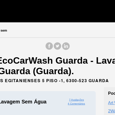
 sem
 EcoCarWash Guarda - La
Guarda (Guarda).
 EGITANIENSES 5 PISO -1, 6300-523 GUARDA
Pod
7 Avaliações
 Lavagem Sem Água
Art
4 Comentários
2W