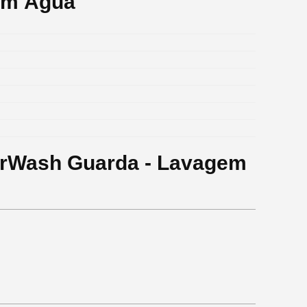
em Água
arWash Guarda - Lavagem