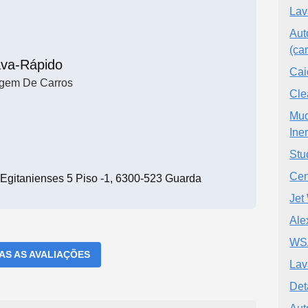
Lav
Aut
(ca
va-Rápido
Cai
gem De Carros
Cle
Mud
Ine
Stu
Cen
 Egitanienses 5 Piso -1, 6300-523 Guarda
Jet
Ale
WSA
DAS AS AVALIAÇÕES
Lav
Det