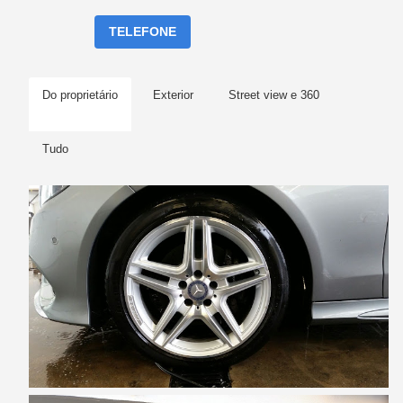
TELEFONE
Do proprietário
Exterior
Street view e 360
Tudo