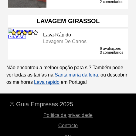
2 comentários
LAVAGEM GIRASSOL
Lava-Rápido
Lavagem De Carros
6 avaliações
3 comentários
Não encontrou a melhor opção para si? Também pode
ver todas as tarifas na
Santa maria da feira
, ou descobrir
os melhores
Lava rapido
em Portugal
© Guia Empresas 2025
Política da privacidade
Contacto