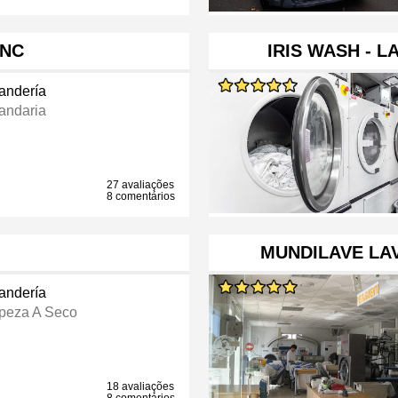
NC
IRIS WASH - 
andería
andaria
27 avaliações
8 comentários
MUNDILAVE LAV
andería
peza A Seco
18 avaliações