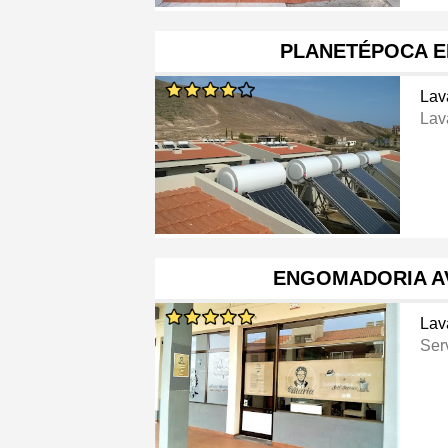
PLANETÉPOCA E
Lav
Lav
ENGOMADORIA A
Lav
Ser