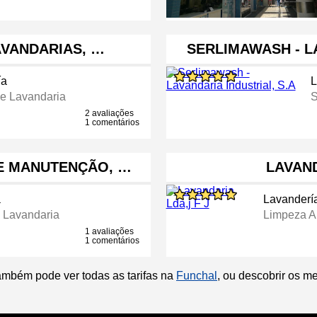
AVANDARIAS, …
SERLIMAWASH - L
ía
L
e Lavandaria
S
2 avaliações
1 comentários
 E MANUTENÇÃO, …
LAVAND
a
Lavanderí
 Lavandaria
Limpeza A
1 avaliações
1 comentários
ambém pode ver todas as tarifas na
Funchal
, ou descobrir os m