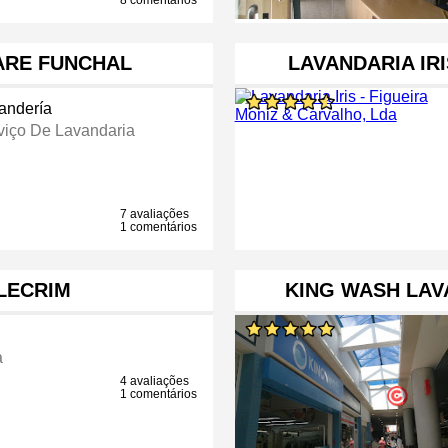
8 comentários
ARE FUNCHAL
LAVANDARIA IRI
andería
viço De Lavandaria
7 avaliações
1 comentários
LECRIM
KING WASH LA
a
4 avaliações
1 comentários