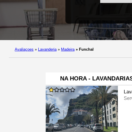
Avaliaçoes
»
Lavanderia
»
Madeira
»
Funchal
NA HORA - LAVANDARIA
Lav
Ser