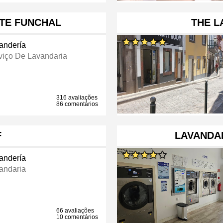
TTE FUNCHAL
THE 
andería
viço De Lavandaria
316 avaliações
86 comentários
F
LAVANDAR
andería
andaria
66 avaliações
10 comentários