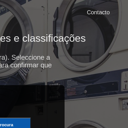
Contacto
es e classificações
a). Seleccione a
ara confirmar que
rocura