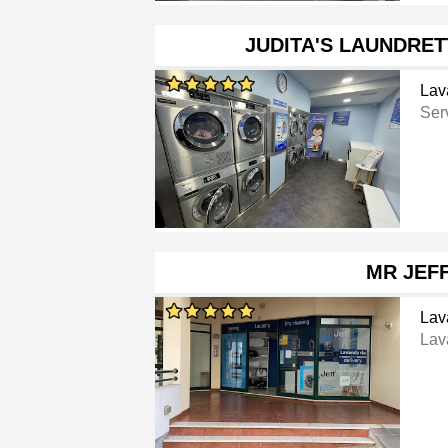
JUDITA'S LAUNDRE
Lav
Ser
MR JEF
Lav
Lav