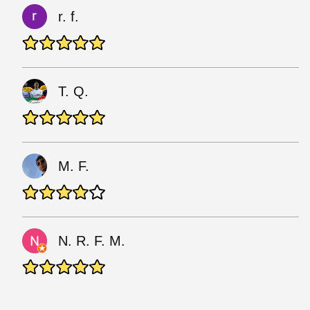
r. f.
T. Q.
M. F.
N. R. F. M.