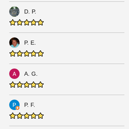
D. P.
P. E.
A. G.
P. F.