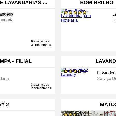
DE LAVANDARIAS …
BOM BRILHO 
andería
L
andaria
L
6 avaliações
3 comentários
PA - FILIAL
LAVAND
Lavanderí
daria
Serviço D
3 avaliações
2 comentários
RY 2
MATO