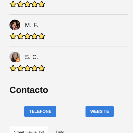
M. F.
S. C.
Contacto
TELEFONE
WEBSITE
Street view e 360
Tudo