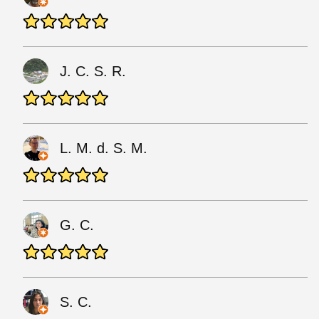
J. C. S. R.
L. M. d. S. M.
G. C.
S. C.