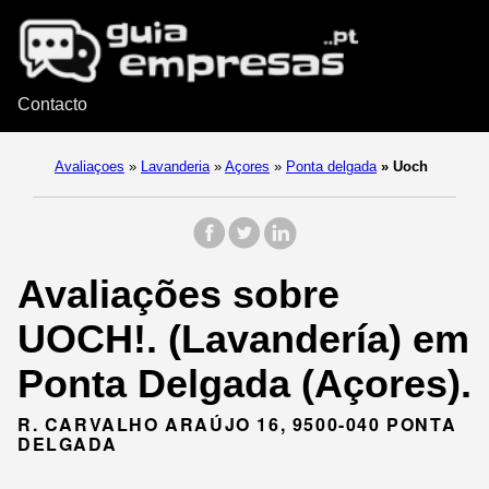
Contacto
Avaliaçoes
»
Lavanderia
»
Açores
»
Ponta delgada
»
Uoch
Avaliações sobre
UOCH!. (Lavandería) em
Ponta Delgada (Açores).
R. CARVALHO ARAÚJO 16, 9500-040 PONTA
DELGADA