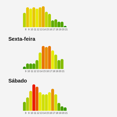
8
9
10
11
12
13
14
15
16
17
18
19
20
21
Sexta-feira
9
10
11
12
13
14
15
16
17
18
19
20
21
Sábado
8
9
10
11
12
13
14
15
16
17
18
19
20
21