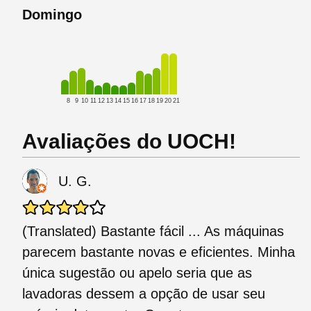
Domingo
8
9
10
11
12
13
14
15
16
17
18
19
20
21
Avaliações do UOCH!
U. G.
(Translated) Bastante fácil ... As máquinas
parecem bastante novas e eficientes. Minha
única sugestão ou apelo seria que as
lavadoras dessem a opção de usar seu