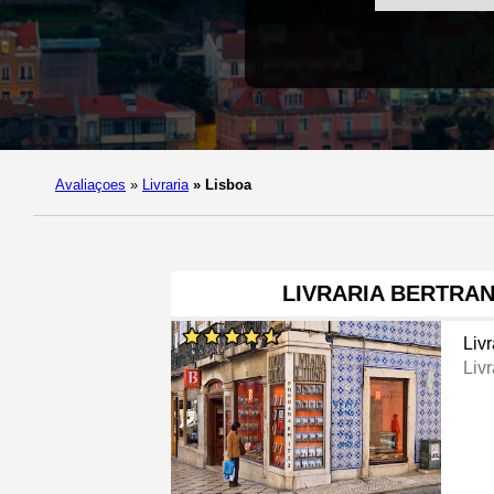
Avaliaçoes
»
Livraria
»
Lisboa
LIVRARIA BERTRAN
Livr
Livr