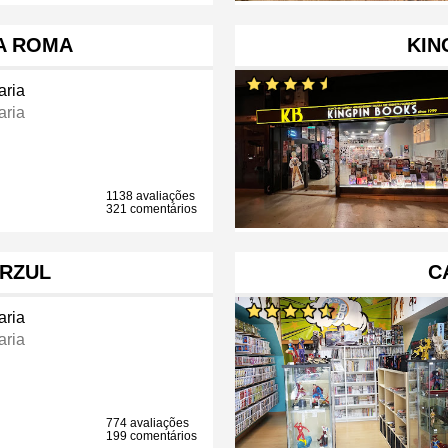
DA ROMA
KIN
aria
aria
1138 avaliações
321 comentários
ARZUL
C
aria
aria
774 avaliações
199 comentários