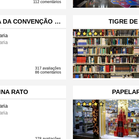
112 comentários
A DA CONVENÇÃO …
TIGRE DE
aria
aria
317 avaliações
86 comentários
INA RATO
PAPELAR
aria
aria
278 avaliações