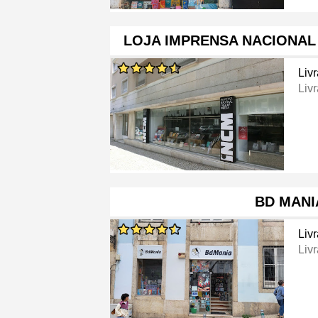
LOJA IMPRENSA NACIONAL
Livr
Livr
BD MANI
Livr
Livr