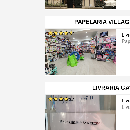
PAPELARIA VILLA
Livr
Pap
LIVRARIA G
Livr
Livr