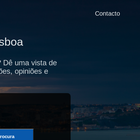
Contacto
isboa
a? Dê uma vista de
ões, opiniões e
rocura