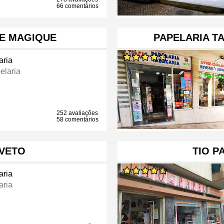
66 comentários
GE MAGIQUE
PAPELARIA TA
aria
elaria
252 avaliações
58 comentários
AVETO
TIO P
aria
aria