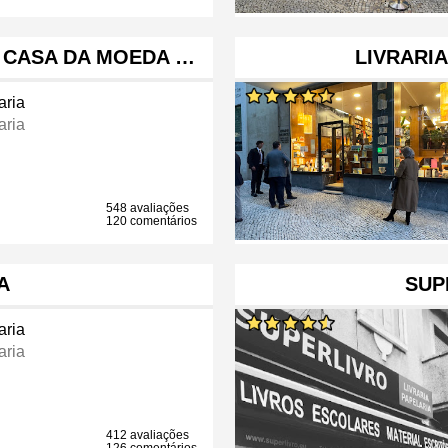
 CASA DA MOEDA …
LIVRARIA
aria
aria
548 avaliações
120 comentários
A
SUP
aria
aria
412 avaliações