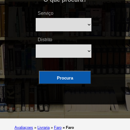
Serviço
Distrito
Procura
Avaliaçoes
»
Livraria
»
Faro
»
Faro