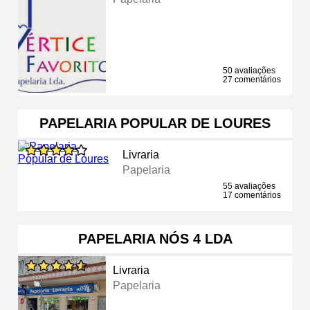
50 avaliações
27 comentários
PAPELARIA POPULAR DE LOURES
Livraria
Papelaria
55 avaliações
17 comentários
PAPELARIA NÓS 4 LDA
Livraria
Papelaria