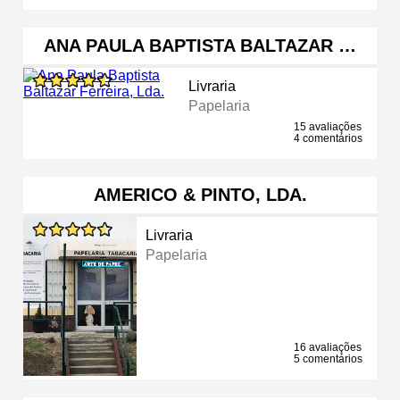
ANA PAULA BAPTISTA BALTAZAR …
Livraria
Papelaria
15 avaliações
4 comentários
AMERICO & PINTO, LDA.
Livraria
Papelaria
16 avaliações
5 comentários