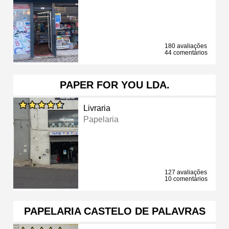
180 avaliações
44 comentários
PAPER FOR YOU LDA.
Livraria
Papelaria
127 avaliações
10 comentários
PAPELARIA CASTELO DE PALAVRAS