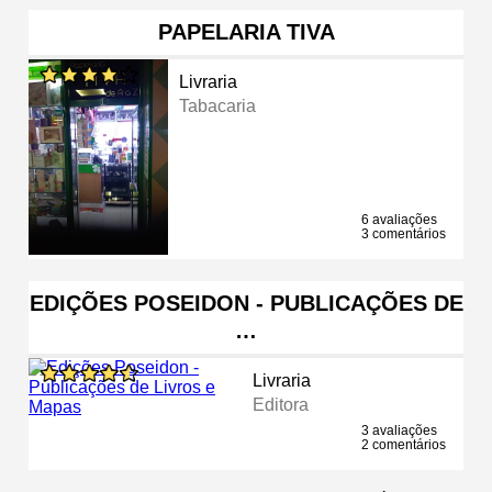
PAPELARIA TIVA
Livraria
Tabacaria
6 avaliações
3 comentários
EDIÇÕES POSEIDON - PUBLICAÇÕES DE
…
Livraria
Editora
3 avaliações
2 comentários