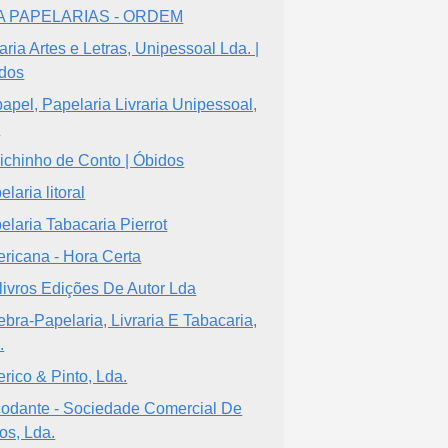
A PAPELARIAS - ORDEM
raria Artes e Letras, Unipessoal Lda. |
dos
apel, Papelaria Livraria Unipessoal,
a
ichinho de Conto | Óbidos
laria litoral
elaria Tabacaria Pierrot
ricana - Hora Certa
-livros Edições De Autor Lda
ebra-Papelaria, Livraria E Tabacaria,
.
rico & Pinto, Lda.
odante - Sociedade Comercial De
ros, Lda.