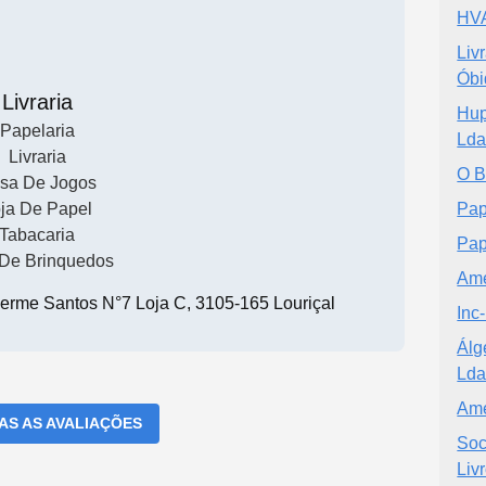
HV
Liv
Óbi
Livraria
Hup
Papelaria
Ld
Livraria
O B
sa De Jogos
ja De Papel
Pape
Tabacaria
Pap
 De Brinquedos
Ame
herme Santos N°7 Loja C, 3105-165 Louriçal
Inc
Álg
Lda
Ame
DAS AS AVALIAÇÕES
Soc
Liv