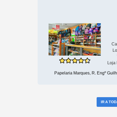
Ca
Lo
Loja
Papelaria Marques, R. Engº Guil
IR A TO