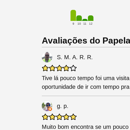
9
10
11
12
Avaliações do Papela
S. M. A. R. R.
Tive lá pouco tempo foi uma visit
oportunidade de ir com tempo pra 
g. p.
Muito bom encontra se um pouco d