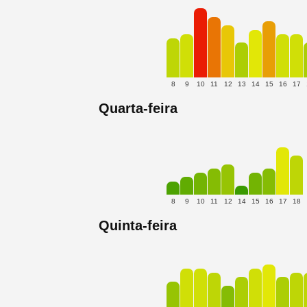
8
9
10
11
12
13
14
15
16
17
Quarta-feira
8
9
10
11
12
14
15
16
17
18
Quinta-feira