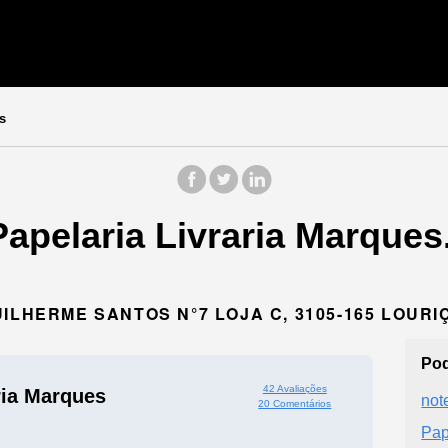
s
apelaria Livraria Marques.
ILHERME SANTOS N°7 LOJA C, 3105-165 LOURI
Pod
42 Avaliações
ria Marques
not
20 Comentários
Pap