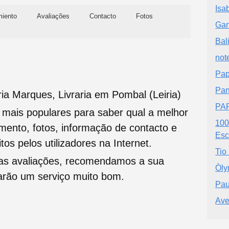
Isa
miento
Avaliações
Contacto
Fotos
Gan
Bali
not
Pap
Pa
ria Marques, Livraria em Pombal (Leiria)
PA
s mais populares para saber qual a melhor
100
namento, fotos, informação de contacto e
Esc
tos pelos utilizadores na Internet.
Tio
oas avaliações, recomendamos a sua
Òl
tarão um serviço muito bom.
Pau
Ave