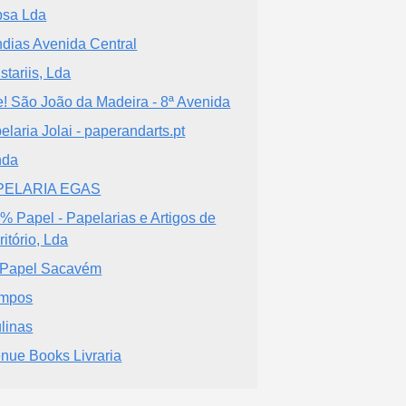
bsa Lda
dias Avenida Central
stariis, Lda
e! São João da Madeira - 8ª Avenida
elaria Jolai - paperandarts.pt
nda
PELARIA EGAS
% Papel - Papelarias e Artigos de
ritório, Lda
 Papel Sacavém
ympos
linas
nue Books Livraria