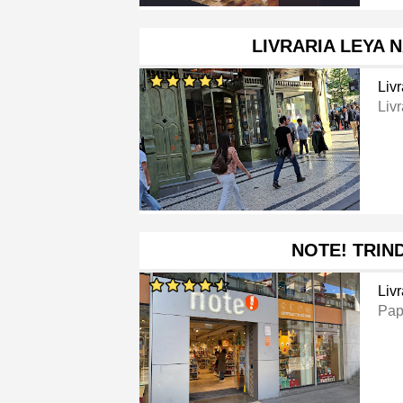
LIVRARIA LEYA N
Livr
Livr
NOTE! TRIN
Livr
Pap