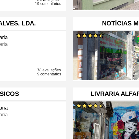
19 comentários
ALVES, LDA.
NOTÍCIAS M
aria
aria
78 avaliações
9 comentários
SICOS
LIVRARIA ALF
aria
aria