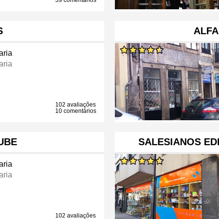
39 comentários
S
ALFA
aria
aria
102 avaliações
10 comentários
UBE
SALESIANOS EDI
aria
aria
102 avaliações