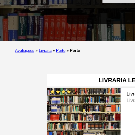
Avaliaçoes
»
Livraria
»
Porto
»
Porto
LIVRARIA L
Livr
Livr