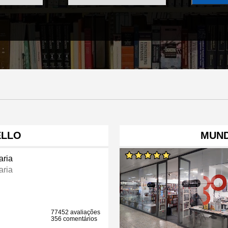
ELLO
MUND
aria
aria
77452 avaliações
356 comentários