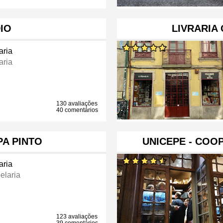
IO
LIVRARIA
aria
aria
130 avaliações
40 comentários
PA PINTO
UNICEPE - COOP
aria
elaria
123 avaliações