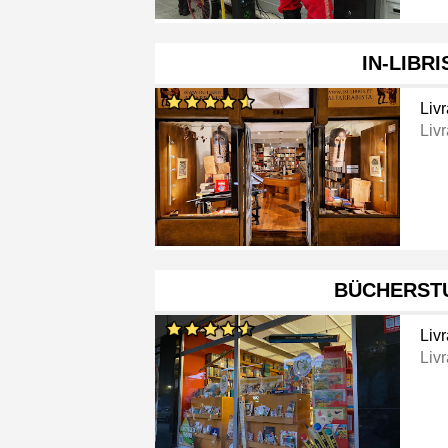
IN-LIBRI
Livr
Livr
BÜCHERST
Livr
Livr