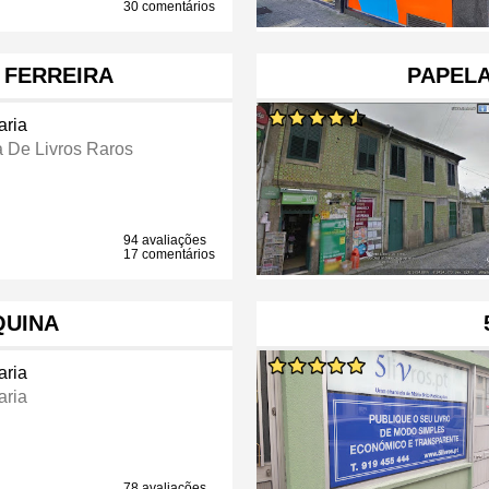
30 comentários
 FERREIRA
PAPELA
aria
a De Livros Raros
94 avaliações
17 comentários
QUINA
aria
aria
78 avaliações