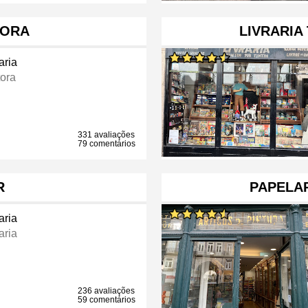
TORA
LIVRARIA
aria
tora
331 avaliações
79 comentários
R
PAPELA
aria
aria
236 avaliações
59 comentários