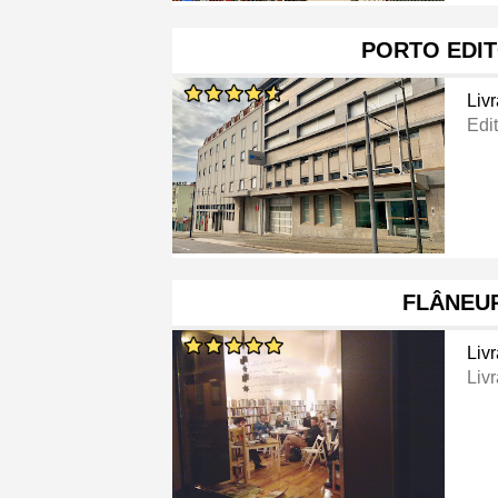
PORTO EDI
Livr
Edi
FLÂNEU
Livr
Livr