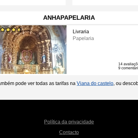
ANHAPAPELARIA
Livraria
Papelaria
14 avaliaç
9 comentár
ambém pode ver todas as tarifas na
Viana do castelo
, ou desco
Política da privacidade
Contacto