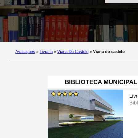
Avaliaçoes
»
Livraria
»
Viana Do Castelo
»
Viana do castelo
BIBLIOTECA MUNICIPAL
Livr
Bib