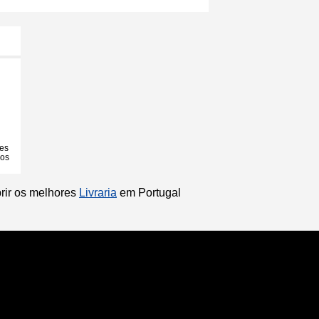
ões
ios
brir os melhores
Livraria
em Portugal