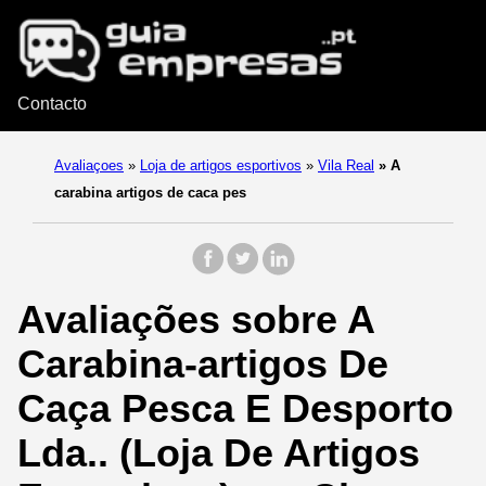
Contacto
Avaliaçoes
»
Loja de artigos esportivos
»
Vila Real
»
A
carabina artigos de caca pes
Avaliações sobre A
Carabina-artigos De
Caça Pesca E Desporto
Lda.. (Loja De Artigos