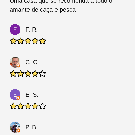
Uma casa que se recomenda a todo o
amante de caça e pesca
F. R.
C. C.
E. S.
P. B.