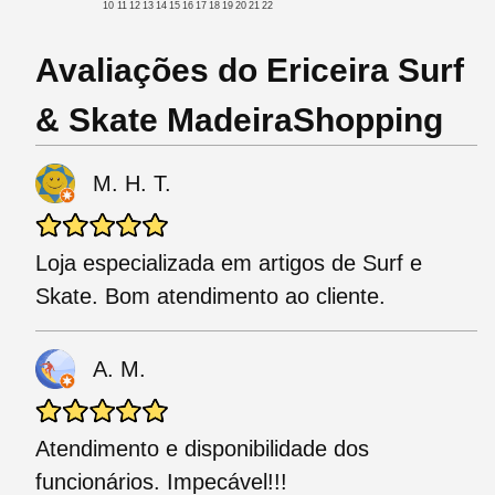
10
11
12
13
14
15
16
17
18
19
20
21
22
Avaliações do Ericeira Surf
& Skate MadeiraShopping
M. H. T.
Loja especializada em artigos de Surf e
Skate. Bom atendimento ao cliente.
A. M.
Atendimento e disponibilidade dos
funcionários. Impecável!!!