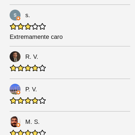
s.
Extremamente caro
R. V.
P. V.
M. S.