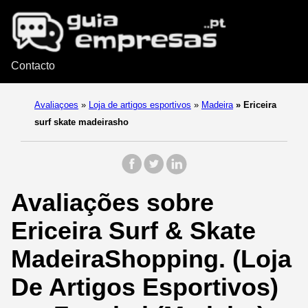
Contacto
Avaliaçoes
»
Loja de artigos esportivos
»
Madeira
»
Ericeira
surf skate madeirasho
Avaliações sobre
Ericeira Surf & Skate
MadeiraShopping. (Loja
De Artigos Esportivos)