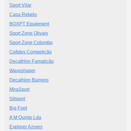
Sport Vilar
Casa Rebelo
BOXPT Equipment
Sport Zone Olivais
Sport Zone Colombo
Cofides Competição
Decathlon Famalicão
Waveshaper
Decathlon Barreiro
MiraSport
Silsport
Big Foot
A M Quinto Lda
Explorer Azores