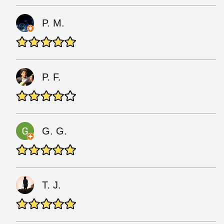
P. M.
P. F.
G. G.
T. J.