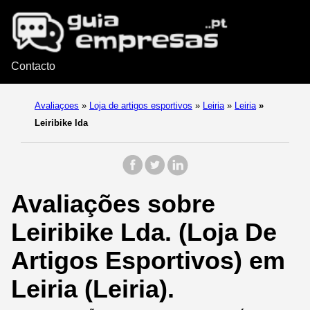
Contacto
Avaliaçoes
»
Loja de artigos esportivos
»
Leiria
»
Leiria
»
Leiribike lda
Avaliações sobre
Leiribike Lda. (Loja De
Artigos Esportivos) em
Leiria (Leiria).