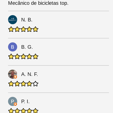
Mecânico de bicicletas top.
N. B.
B. G.
A. N. F.
P. I.