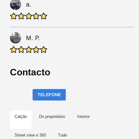
a.
M. P.
Contacto
TELEFONE
Calção
Do proprietário
Interior
Street view e 360
Tudo