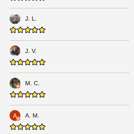
J. L.
J. V.
M. C.
A. M.