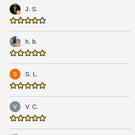
J. S.
h. b.
S. L.
V. C.