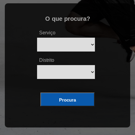
O que procura?
Serviço
Distrito
Procura