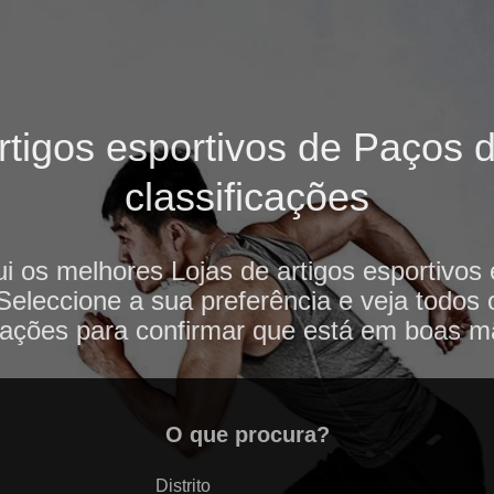
tigos esportivos de Paços d
classificações
i os melhores Lojas de artigos esportivo
 Seleccione a sua preferência e veja todos
iações para confirmar que está em boas m
O que procura?
Distrito