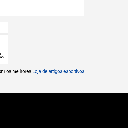
s
ios
brir os melhores
Loja de artigos esportivos