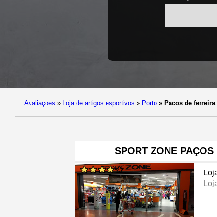
Avaliaçoes
»
Loja de artigos esportivos
»
Porto
»
Pacos de ferreira
SPORT ZONE PAÇOS 
Loj
Loj