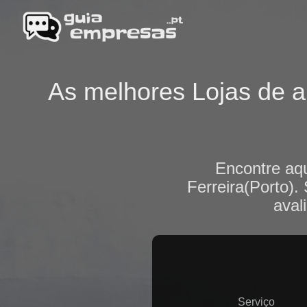
As melhores Lojas de ar
Encontre aqu
Ferreira(Porto).
aval
Serviço