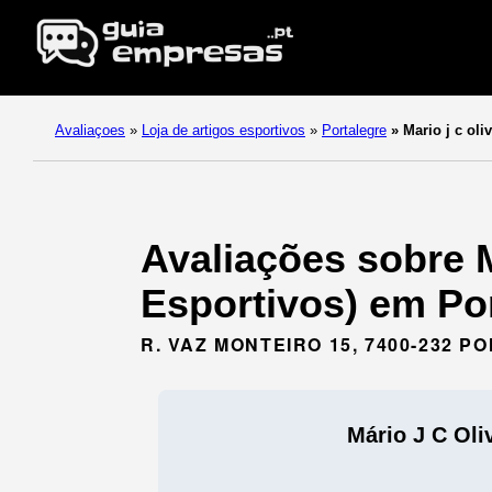
Avaliaçoes
»
Loja de artigos esportivos
»
Portalegre
»
Mario j c oliv
Avaliações sobre M
Esportivos) em Pon
R. VAZ MONTEIRO 15, 7400-232 P
Mário J C Oli