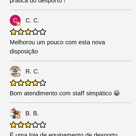
pratica do desporto !
C. C.
Melhorou um pouco com esta nova
disposição
R. C.
Bom atendimento com staff simpático 😀
B. B.
É uma loja de equipamento de desporto