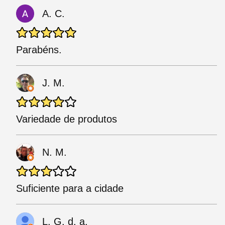
A. C.
Parabéns.
J. M.
Variedade de produtos
N. M.
Suficiente para a cidade
L. G. d. a.