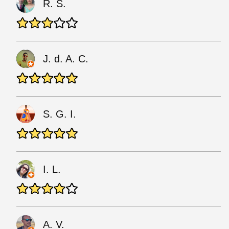
R. S.
J. d. A. C.
S. G. I.
I. L.
A. V.