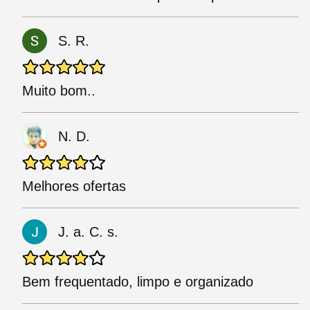
S. R.
Muito bom..
N. D.
Melhores ofertas
J. a. C. s.
Bem frequentado, limpo e organizado