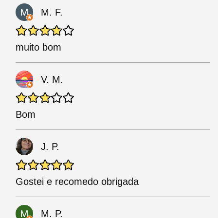
M. F.
muito bom
V. M.
Bom
J. P.
Gostei e recomedo obrigada
M. P.