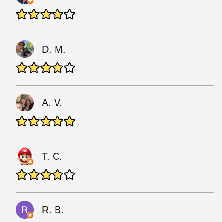
D. M.
A. V.
T. C.
R. B.