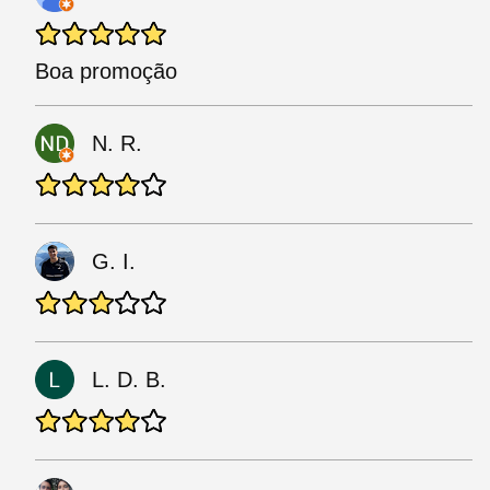
Boa promoção
N. R.
G. I.
L. D. B.