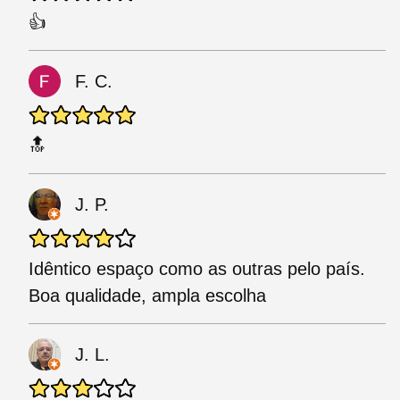
👍
F. C.
🔝
J. P.
Idêntico espaço como as outras pelo país.
Boa qualidade, ampla escolha
J. L.