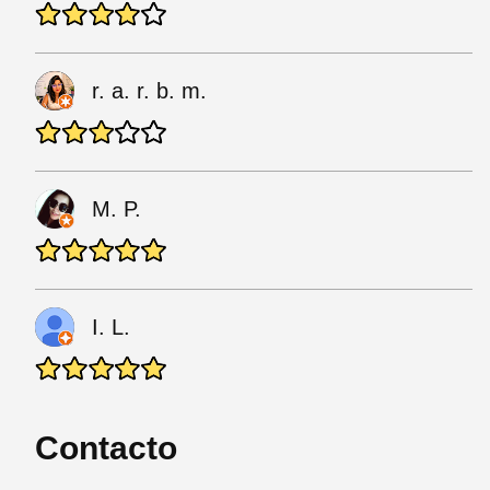
r. a. r. b. m.
M. P.
I. L.
Contacto