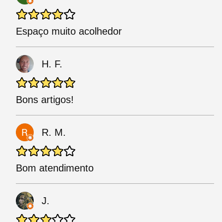
Espaço muito acolhedor
H. F.
Bons artigos!
R. M.
Bom atendimento
J.