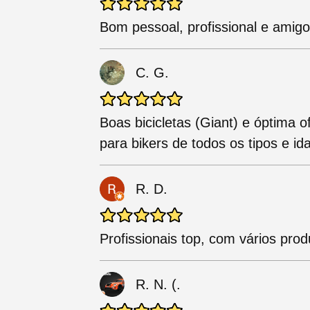
Bom pessoal, profissional e amig
C. G.
Boas bicicletas (Giant) e óptima o
para bikers de todos os tipos e i
R. D.
Profissionais top, com vários prod
R. N. (.