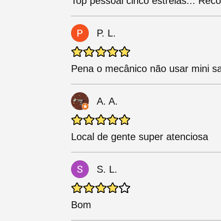
Top pessoal cinco estrelas... Re
P. L.
Pena o mecânico não usar mini sa
A. A.
Local de gente super atenciosa
S. L.
Bom