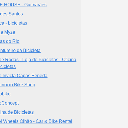
E HOUSE - Guimarães
ides Santos
ca - bicicletas
a Myzé
las do Rio
ntureiro da Bicicleta
de Rodas - Loja de Bicicletas - Oficina
icicletas
o Invicta Capas Peneda
inocio Bike Shop
obike
oConcept
cina de Bicicletas
l Wheels Olhão - Car & Bike Rental