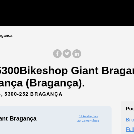
aganca
5300Bikeshop Giant Bragan
ança (Bragança).
, 5300-252 BRAGANÇA
Pod
51 Avaliações
ant Bragança
Bik
30 Comentários
Ful