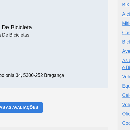
BIK
Alc
Míti
 De Bicicleta
Cas
a De Bicicletas
Bic
Ave
Ás 
e B
olónia 34, 5300-252 Bragança
Vel
Equ
Cel
Vel
DAS AS AVALIAÇÕES
Ofi
Coo