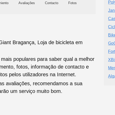
Pol
miento
Avaliações
Contacto
Fotos
Jan
Cas
Cic
Bik
iant Bragança, Loja de bicicleta em
Go
For
s mais populares para saber qual a melhor
XBi
namento, fotos, informação de contacto e
Men
tos pelos utilizadores na Internet.
Alg
oas avaliações, recomendamos a sua
tarão um serviço muito bom.