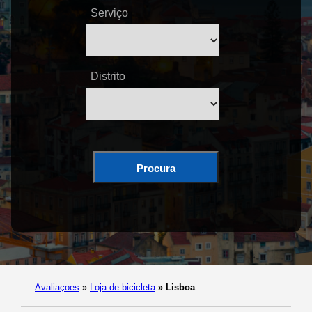
Serviço
Distrito
Procura
Avaliaçoes
»
Loja de bicicleta
»
Lisboa