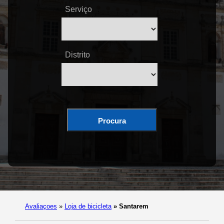
Serviço
Distrito
Procura
Avaliaçoes
»
Loja de bicicleta
»
Santarem