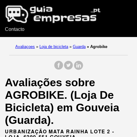
Contacto
Avaliaçoes
»
Loja de bicicleta
»
Guarda
»
Agrobike
Avaliações sobre
AGROBIKE. (Loja De
Bicicleta) em Gouveia
(Guarda).
URBANIZAÇÃO MATA RAINHA LOTE 2 -
LOJA, 6290-551 GOUVEIA