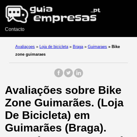
Contacto
Avaliaçoes
»
Loja de bicicleta
»
Braga
»
Guimaraes
»
Bike
zone guimaraes
Avaliações sobre Bike
Zone Guimarães. (Loja
De Bicicleta) em
Guimarães (Braga).