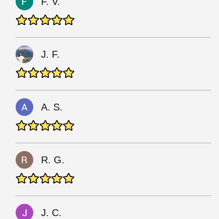
F. V.
J. F.
A. S.
R. G.
J. C.