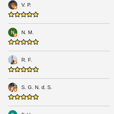
V. P.
N. M.
R. F.
S. G. N. d. S.