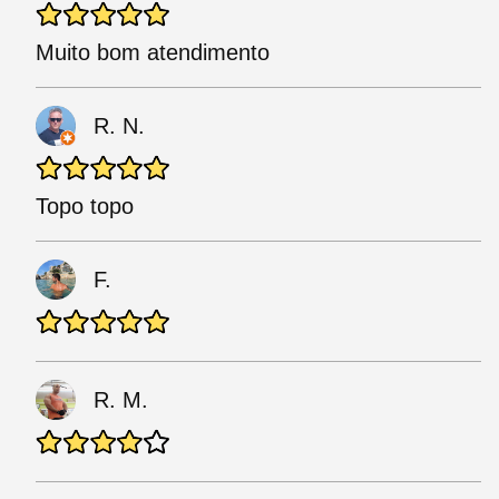
Muito bom atendimento
R. N.
Topo topo
F.
R. M.