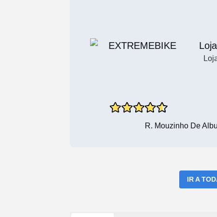
Loja
Loj
R. Mouzinho De Alb
IR A TO