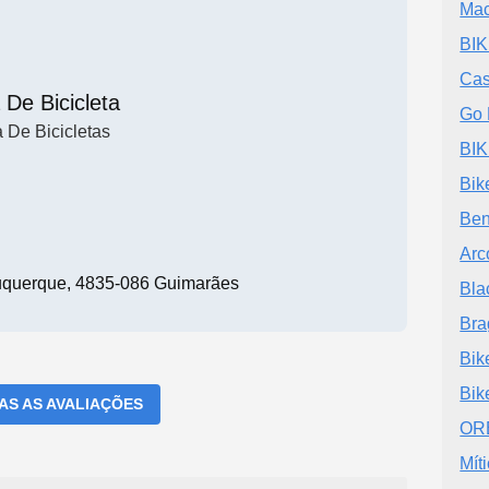
Ma
BIK
Cas
 De Bicicleta
Go 
a De Bicicletas
BI
Bik
Ben
Arc
uquerque, 4835-086 Guimarães
Bla
Bra
Bik
Bik
DAS AS AVALIAÇÕES
ORB
Míti