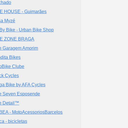
chado
E HOUSE - Guimarães
a Myzé
By Bike - Urban Bike Shop
KE ZONE BRAGA
e Garagem Amorim
dita Bikes
oBike Clube
ck Cycles
ga Bike by AFA Cycles
e Seven Esposende
e Detail™
EA - MotoAcessoriosBarcelos
ca - bicicletas