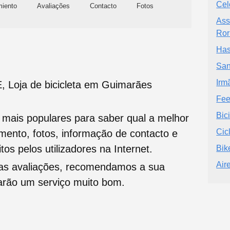
Cel
miento
Avaliações
Contacto
Fotos
Ass
Ror
Has
San
Irm
Loja de bicicleta em Guimarães
Fee
Bic
s mais populares para saber qual a melhor
Cic
namento, fotos, informação de contacto e
tos pelos utilizadores na Internet.
Bik
Air
oas avaliações, recomendamos a sua
tarão um serviço muito bom.