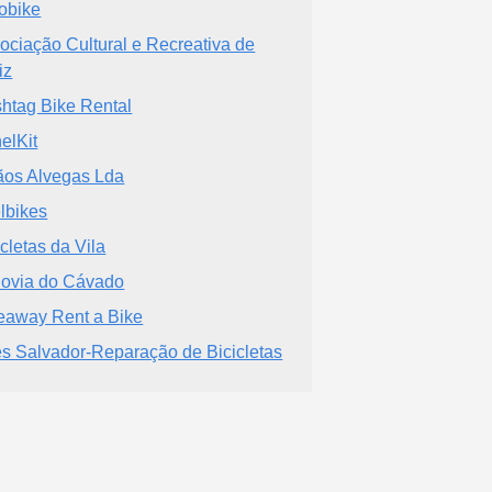
obike
ociação Cultural e Recreativa de
iz
htag Bike Rental
elKit
ãos Alvegas Lda
lbikes
icletas da Vila
lovia do Cávado
eaway Rent a Bike
es Salvador-Reparação de Bicicletas