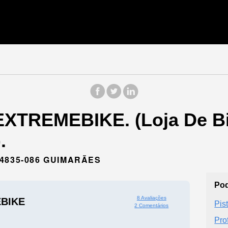
EXTREMEBIKE. (Loja De Bi
.
4835-086 GUIMARÃES
Pod
8 Avaliações
BIKE
Pis
2 Comentários
Pro