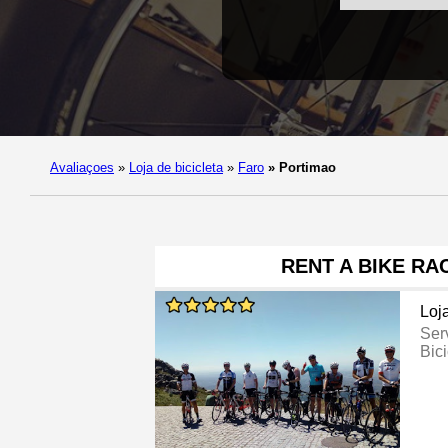
Avaliaçoes
»
Loja de bicicleta
»
Faro
»
Portimao
RENT A BIKE RA
Loj
Ser
Bici