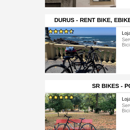
DURUS - RENT BIKE, EBI
Loj
Ser
Bici
SR BIKES - 
Loj
Ser
Bici