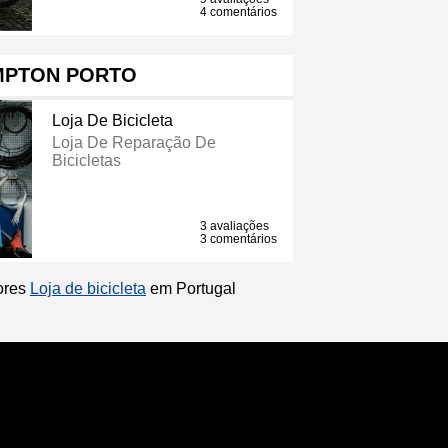
4 comentários
PTON PORTO
Loja De Bicicleta
Loja De Reparação De
Bicicletas
3 avaliações
3 comentários
hores
Loja de bicicleta
em Portugal