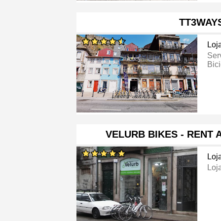
TT3WAY
Loj
Ser
Bici
VELURB BIKES - RENT A
Loj
Loj