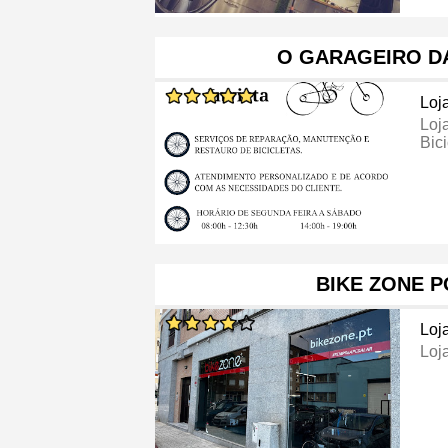
O GARAGEIRO DA
Loj
Loj
Bici
BIKE ZONE 
Loj
Loj