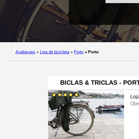
Avaliaçoes
»
Loja de bicicleta
»
Porto
»
Porto
BICLAS & TRICLAS - PO
Loj
Ope