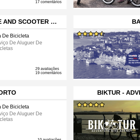
17 comentários
KE AND SCOOTER …
BA
a De Bicicleta
viço De Aluguer De
cletas
29 avaliações
19 comentários
PORTO
BIKTUR - AD
a De Bicicleta
viço De Aluguer De
cletas
10 avaliações