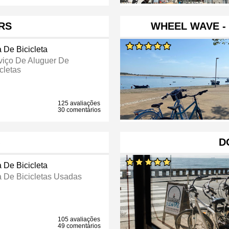
RS
WHEEL WAVE - 
a De Bicicleta
viço De Aluguer De
cletas
125 avaliações
30 comentários
D
a De Bicicleta
a De Bicicletas Usadas
105 avaliações
49 comentários