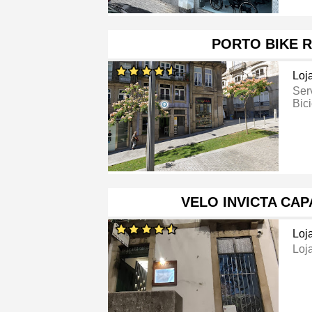
PORTO BIKE 
Loj
Ser
Bici
VELO INVICTA CA
Loj
Loj