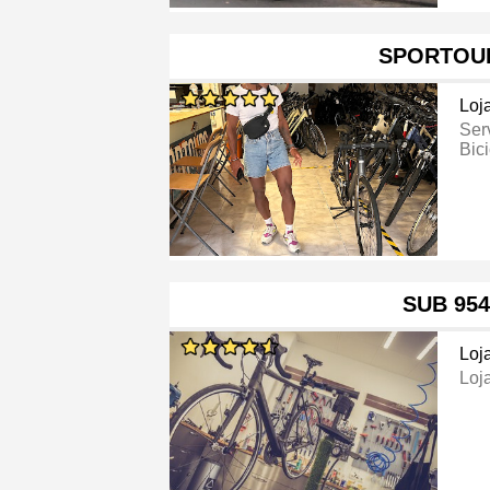
SPORTOU
Loj
Ser
Bici
SUB 954
Loj
Loj