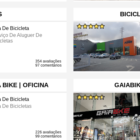
S
BICIC
a De Bicicleta
viço De Aluguer De
cletas
354 avaliações
97 comentários
 BIKE | OFICINA
GAIABIK
a De Bicicleta
a De Bicicletas
226 avaliações
99 comentários