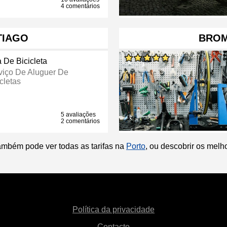
4 comentários
TIAGO
BROM
a De Bicicleta
viço De Aluguer De
cletas
5 avaliações
2 comentários
ambém pode ver todas as tarifas na
Porto
, ou descobrir os mel
Política da privacidade
Contacto