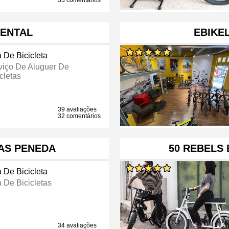
33 comentários
RENTAL
EBIKE
a De Bicicleta
viço De Aluguer De
cletas
39 avaliações
32 comentários
PAS PENEDA
50 REBELS 
a De Bicicleta
a De Bicicletas
34 avaliações