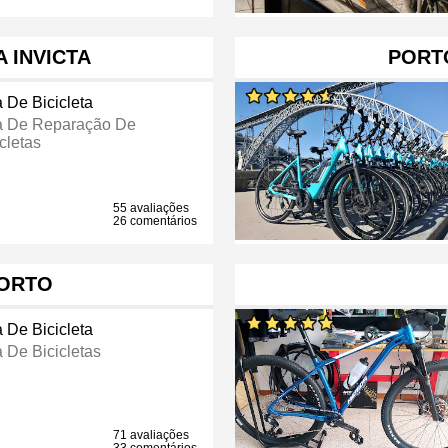
 INVICTA
PORTO
a De Bicicleta
a De Reparação De
cletas
55 avaliações
26 comentários
PORTO
a De Bicicleta
a De Bicicletas
71 avaliações