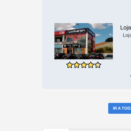
Loja
Loj
IR A TO