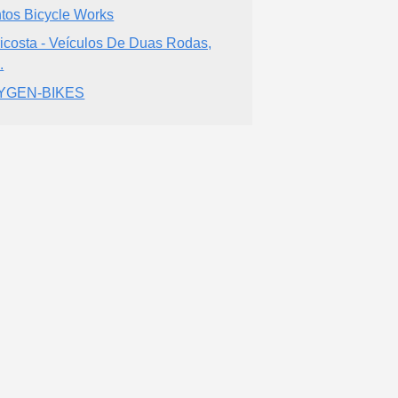
tos Bicycle Works
ricosta - Veículos De Duas Rodas,
.
YGEN-BIKES