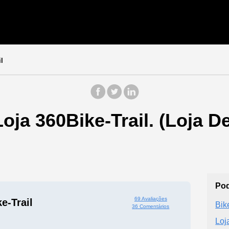
l
oja 360Bike-Trail. (Loja De
Pod
69 Avaliações
e-Trail
Bik
36 Comentários
Loj