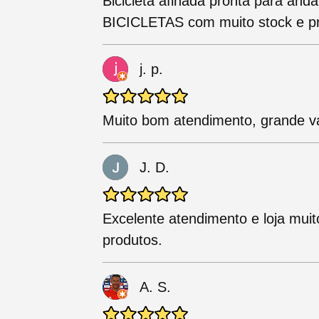
Bicicleta afinada pronta para anda
BICICLETAS com muito stock e pre
j. p.
Muito bom atendimento, grande v
J. D.
Excelente atendimento e loja mui
produtos.
A. S.