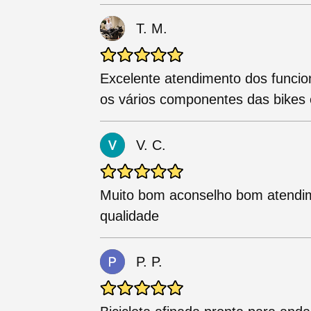
T. M.
Excelente atendimento dos funcion
os vários componentes das bikes 
V. C.
Muito bom aconselho bom atendim
qualidade
P. P.