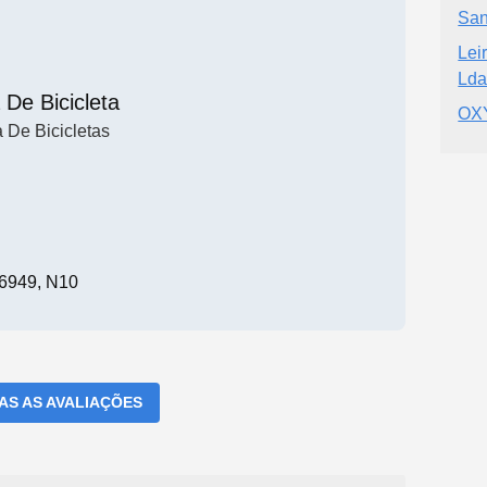
San
Lei
Lda
 De Bicicleta
OX
a De Bicicletas
6949, N10
DAS AS AVALIAÇÕES